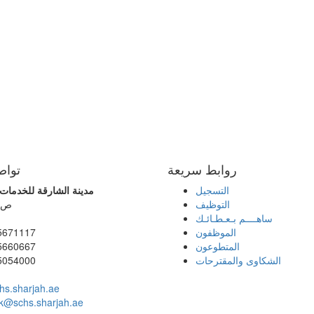
روابط سريعة
تواص
التسجيل
مدينة الشارقة للخدمات ا
التوظيف
ص.ب:
ساهــــم بـعـطـائـك
الموظفون
5671117
المتطوعون
5660667
الشكاوى والمقترحات
5054000
hs.sharjah.ae
k@schs.sharjah.ae