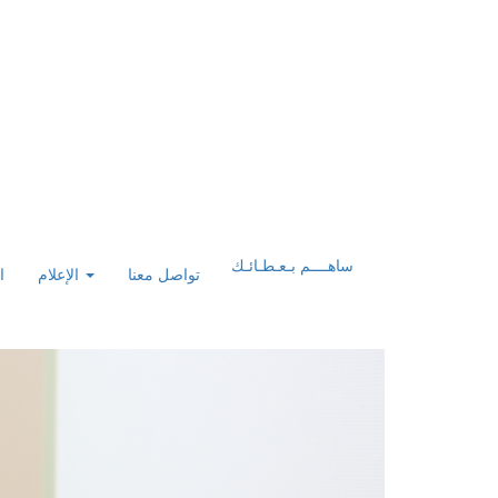
ساهــــم بـعـطـائـك
تواصل معنا
الإعلام
ا